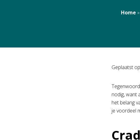
Home
Geplaatst o
Tegenwoordi
nodig, want 
het belang v
je voordeel 
Crad