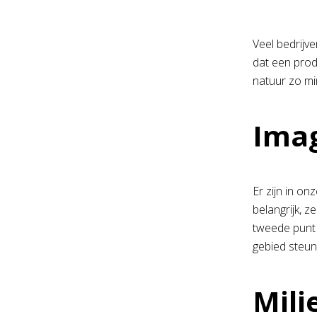
Veel bedrij
dat een produ
natuur zo mi
Imag
Er zijn in on
belangrijk, z
tweede punt 
gebied steun
Mili