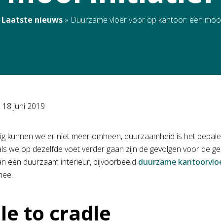
»
Laatste nieuws
»
Duurzame vloer voor op kantoor: een mooi i
p
18 juni 2019
g kunnen we er niet meer omheen, duurzaamheid is het bepale
als we op dezelfde voet verder gaan zijn de gevolgen voor de gen
an een duurzaam interieur, bijvoorbeeld
duurzame kantoorvlo
mee.
le to cradle