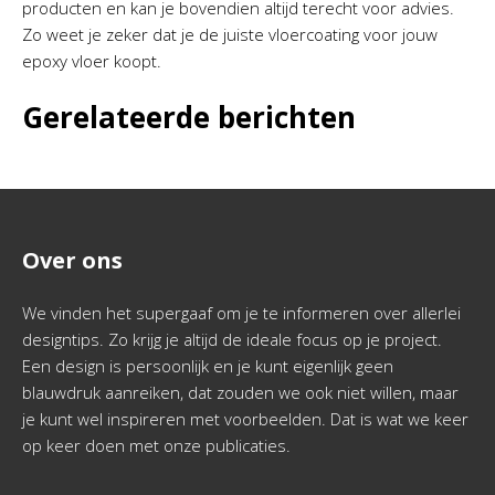
producten en kan je bovendien altijd terecht voor advies.
Zo weet je zeker dat je de juiste vloercoating voor jouw
epoxy vloer koopt.
Gerelateerde berichten
Over ons
We vinden het supergaaf om je te informeren over allerlei
designtips. Zo krijg je altijd de ideale focus op je project.
Een design is persoonlijk en je kunt eigenlijk geen
blauwdruk aanreiken, dat zouden we ook niet willen, maar
je kunt wel inspireren met voorbeelden. Dat is wat we keer
op keer doen met onze publicaties.